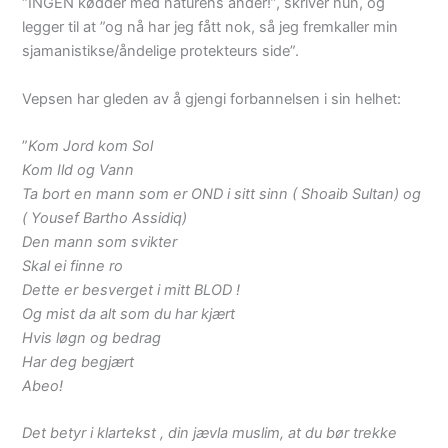
“INGEN kødder med naturens ånder!”, skriver hun, og
legger til at ”og nå har jeg fått nok, så jeg fremkaller min
sjamanistikse/åndelige protekteurs side”.
Vepsen har gleden av å gjengi forbannelsen i sin helhet:
”
Kom Jord kom Sol
Kom Ild og Vann
Ta bort en mann som er OND i sitt sinn ( Shoaib Sultan) og
( Yousef Bartho Assidiq)
Den mann som svikter
Skal ei finne ro
Dette er besverget i mitt BLOD !
Og mist da alt som du har kjært
Hvis løgn og bedrag
Har deg begjært
Abeo!
Det betyr i klartekst , din jævla muslim, at du bør trekke