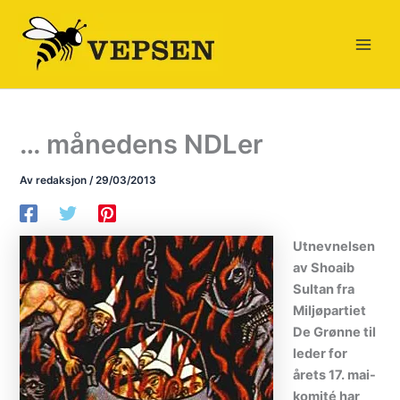
Hopp
rett
til
innholdet
… månedens NDLer
Av
redaksjon
/
29/03/2013
Utnevnelsen
av Shoaib
Sultan fra
Miljøpartiet
De Grønne til
leder for
årets 17. mai-
komité har