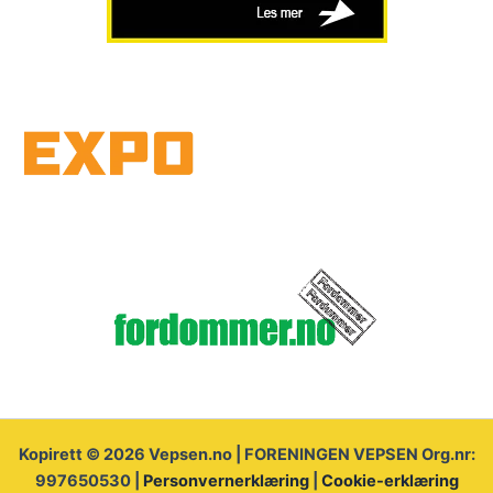
Kopirett © 2026 Vepsen.no | FORENINGEN VEPSEN Org.nr:
997650530 |
Personvernerklæring
|
Cookie-erklæring