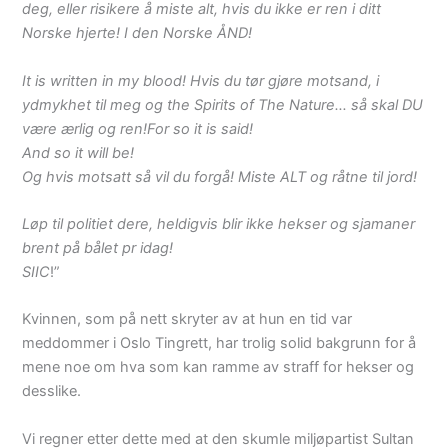
deg, eller risikere å miste alt, hvis du ikke er ren i ditt
Norske hjerte! I den Norske ÅND!
It is written in my blood! Hvis du tør gjøre motsand, i
ydmykhet til meg og the Spirits of The Nature… så skal DU
være ærlig og ren!For so it is said!
And so it will be!
Og hvis motsatt så vil du forgå! Miste ALT og råtne til jord!
Løp til politiet dere, heldigvis blir ikke hekser og sjamaner
brent på bålet pr idag!
SIIC
!”
Kvinnen, som på nett skryter av at hun en tid var
meddommer i Oslo Tingrett, har trolig solid bakgrunn for å
mene noe om hva som kan ramme av straff for hekser og
desslike.
Vi regner etter dette med at den skumle miljøpartist Sultan