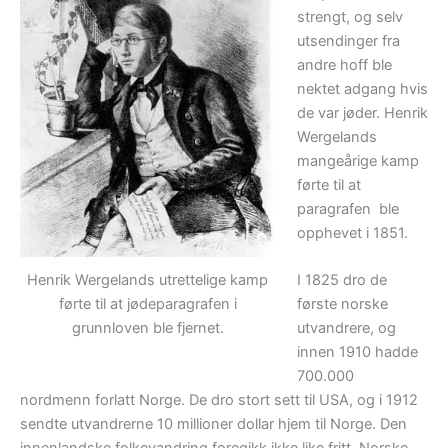
strengt, og selv
utsendinger fra
andre hoff ble
nektet adgang hvis
de var jøder. Henrik
Wergelands
mangeårige kamp
førte til at
paragrafen ble
opphevet i 1851.
I 1825 dro de
Henrik Wergelands utrettelige kamp
første norske
førte til at jødeparagrafen i
utvandrere, og
grunnloven ble fjernet.
innen 1910 hadde
700.000
nordmenn forlatt Norge. De dro stort sett til USA, og i 1912
sendte utvandrerne 10 millioner dollar hjem til Norge. Den
innenlandske folkevandring foregikk ikke like fritt. Norske