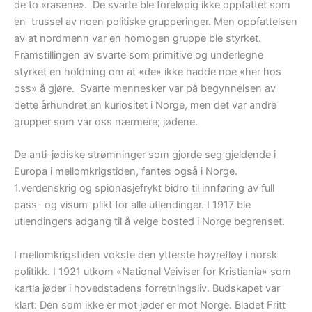
de to «rasene». De svarte ble foreløpig ikke oppfattet som
en trussel av noen politiske grupperinger. Men oppfattelsen
av at nordmenn var en homogen gruppe ble styrket.
Framstillingen av svarte som primitive og underlegne
styrket en holdning om at «de» ikke hadde noe «her hos
oss» å gjøre. Svarte mennesker var på begynnelsen av
dette århundret en kuriositet i Norge, men det var andre
grupper som var oss nærmere; jødene.
De anti-jødiske strømninger som gjorde seg gjeldende i
Europa i mellomkrigstiden, fantes også i Norge.
1.verdenskrig og spionasjefrykt bidro til innføring av full
pass- og visum-plikt for alle utlendinger. I 1917 ble
utlendingers adgang til å velge bosted i Norge begrenset.
I mellomkrigstiden vokste den ytterste høyrefløy i norsk
politikk. I 1921 utkom «National Veiviser for Kristiania» som
kartla jøder i hovedstadens forretningsliv. Budskapet var
klart: Den som ikke er mot jøder er mot Norge. Bladet Fritt