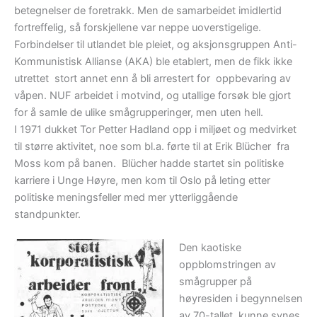
betegnelser de foretrakk. Men de samarbeidet imidlertid
fortreffelig, så forskjellene var neppe uoverstigelige.
Forbindelser til utlandet ble pleiet, og aksjonsgruppen Anti-
Kommunistisk Allianse (AKA) ble etablert, men de fikk ikke
utrettet stort annet enn å bli arrestert for oppbevaring av
våpen. NUF arbeidet i motvind, og utallige forsøk ble gjort
for å samle de ulike smågrupperinger, men uten hell.
I 1971 dukket Tor Petter Hadland opp i miljøet og medvirket
til større aktivitet, noe som bl.a. førte til at Erik Blücher fra
Moss kom på banen. Blücher hadde startet sin politiske
karriere i Unge Høyre, men kom til Oslo på leting etter
politiske meningsfeller med mer ytterliggående
standpunkter.
Den kaotiske
oppblomstringen av
smågrupper på
høyresiden i begynnelsen
av 70-tallet kunne synes