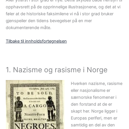
Aller ytterst i stor grad er nye. Dette skyldes både hensyn til
opphavsrett på de opprinnelige illustrasjonene, og det at vi
føler at de historiske faksimilene vi nå i stor grad bruker
gjenspeiler den tidens bevegelser på en mer
dokumenterende måte.
Tilbake til innholdsfortegnelsen
1. Nazisme og rasisme i Norge
Hverken nazisme, rasisme
eller nasjonalisme er
særnorske fenomener i
den forstand at de er
skapt her. Norge ligger i
Europas periferi, men er
samtidig en del av den