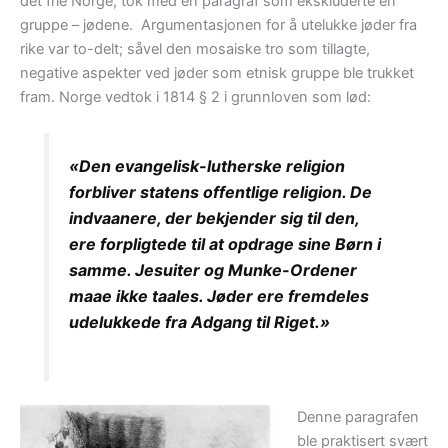
det frie Norge, tok med en paragraf som ekskluderte en
gruppe – jødene. Argumentasjonen for å utelukke jøder fra
rike var to-delt; såvel den mosaiske tro som tillagte,
negative aspekter ved jøder som etnisk gruppe ble trukket
fram. Norge vedtok i 1814 § 2 i grunnloven som lød:
«Den evangelisk-lutherske religion
forbliver statens offentlige religion. De
indvaanere, der bekjender sig til den,
ere forpligtede til at opdrage sine Børn i
samme. Jesuiter og Munke-Ordener
maae ikke taales. Jøder ere fremdeles
udelukkede fra Adgang til Riget.»
Denne paragrafen
ble praktisert svært