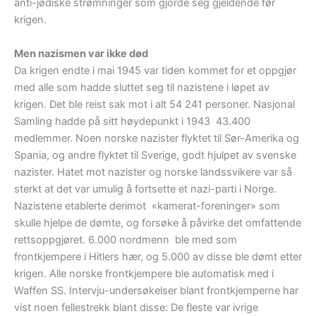
anti-jødiske strømninger som gjorde seg gjeldende før
krigen.
Men nazismen var ikke død
Da krigen endte i mai 1945 var tiden kommet for et oppgjør
med alle som hadde sluttet seg til nazistene i løpet av
krigen. Det ble reist sak mot i alt 54 241 personer. Nasjonal
Samling hadde på sitt høydepunkt i 1943 43.400
medlemmer. Noen norske nazister flyktet til Sør-Amerika og
Spania, og andre flyktet til Sverige, godt hjulpet av svenske
nazister. Hatet mot nazister og norske landssvikere var så
sterkt at det var umulig å fortsette et nazi-parti i Norge.
Nazistene etablerte derimot «kamerat-foreninger» som
skulle hjelpe de dømte, og forsøke å påvirke det omfattende
rettsoppgjøret. 6.000 nordmenn ble med som
frontkjempere i Hitlers hær, og 5.000 av disse ble dømt etter
krigen. Alle norske frontkjempere ble automatisk med i
Waffen SS. Intervju-undersøkelser blant frontkjemperne har
vist noen fellestrekk blant disse: De fleste var ivrige