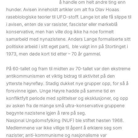
å handle om helt andre ting enn
hunder. Avisen inneholdt artikler om alt fra Olav Hoaas
rasebiologiske teorier til UFO-stoff. Lange lot alle få slippe til
i avisen, enten de var rasister, fascister eller mørkeblå
konservative, men han ville dog ikke ha noe formelt
samarbeid med nynazistene. Anders Lange formaliserte sitt
politiske arbeid i sitt eget parti, ble valgt inn på Stortinget i
1973, men døde kort tid etter – 70 år gammel.
På 60-tallet og fram til midten av 70-tallet var den ekstreme
antikommunismen et viktig bidrag til aktivitet på den
ytterste høyrefløy. Stadig dukket nye grupper opp, for så å
forsvinne igjen. Unge Høyre hadde på samme tid en
konfliktfylt periode med splittelser og eksklusjoner, og opp
av asken fra de mange små ultra-konservative gruppene
begynte nazistene igjen å røre på seg.
Nasjonal Ungdomsfylking (NUF) ble stiftet høsten 1968.
Medlemmene var ikke villige til åpent å erklære seg som
nazister; anti-kommunisme og nasjonalisme var