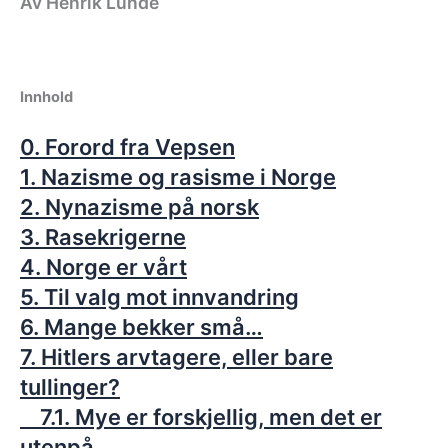
Av Henrik Lunde
Innhold
0. Forord fra Vepsen
1. Nazisme og rasisme i Norge
2. Nynazisme på norsk
3. Rasekrigerne
4. Norge er vårt
5. Til valg mot innvandring
6. Mange bekker små…
7. Hitlers arvtagere, eller bare
tullinger?
7.1. Mye er forskjellig, men det er
utenpå