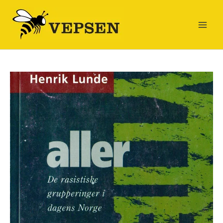
Hopp
rett
til
innholdet