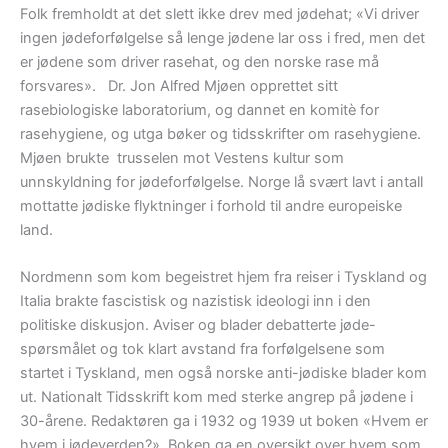
Folk fremholdt at det slett ikke drev med jødehat; «Vi driver
ingen jødeforfølgelse så lenge jødene lar oss i fred, men det
er jødene som driver rasehat, og den norske rase må
forsvares». Dr. Jon Alfred Mjøen opprettet sitt
rasebiologiske laboratorium, og dannet en komitè for
rasehygiene, og utga bøker og tidsskrifter om rasehygiene.
Mjøen brukte trusselen mot Vestens kultur som
unnskyldning for jødeforfølgelse. Norge lå svært lavt i antall
mottatte jødiske flyktninger i forhold til andre europeiske
land.
Nordmenn som kom begeistret hjem fra reiser i Tyskland og
Italia brakte fascistisk og nazistisk ideologi inn i den
politiske diskusjon. Aviser og blader debatterte jøde-
spørsmålet og tok klart avstand fra forfølgelsene som
startet i Tyskland, men også norske anti-jødiske blader kom
ut. Nationalt Tidsskrift kom med sterke angrep på jødene i
30-årene. Redaktøren ga i 1932 og 1939 ut boken «Hvem er
hvem i jødeverden?» Boken ga en oversikt over hvem som