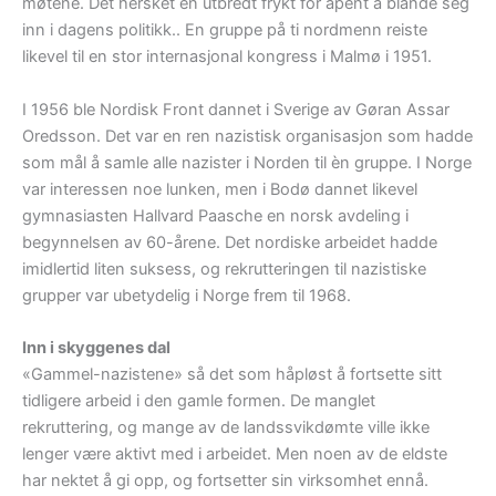
møtene. Det hersket en utbredt frykt for åpent å blande seg
inn i dagens politikk.. En gruppe på ti nordmenn reiste
likevel til en stor internasjonal kongress i Malmø i 1951.
I 1956 ble Nordisk Front dannet i Sverige av Gøran Assar
Oredsson. Det var en ren nazistisk organisasjon som hadde
som mål å samle alle nazister i Norden til èn gruppe. I Norge
var interessen noe lunken, men i Bodø dannet likevel
gymnasiasten Hallvard Paasche en norsk avdeling i
begynnelsen av 60-årene. Det nordiske arbeidet hadde
imidlertid liten suksess, og rekrutteringen til nazistiske
grupper var ubetydelig i Norge frem til 1968.
Inn i skyggenes dal
«Gammel-nazistene» så det som håpløst å fortsette sitt
tidligere arbeid i den gamle formen. De manglet
rekruttering, og mange av de landssvikdømte ville ikke
lenger være aktivt med i arbeidet. Men noen av de eldste
har nektet å gi opp, og fortsetter sin virksomhet ennå.