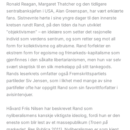
Ronald Reagan, Margaret Thatcher og den tidligere
sentralbanksjefen i USA, Alan Greenspan, har vært erklærte
fans. Sistnevnte hørte i sine yngre dager til den innerste
kretsen rundt Rand, på den tiden da hun utviklet
“objektivismen” – en idelære som setter det rasjonelle
individ som verdens sentrum, og som retter seg mot all
form for kollektivisme og altruisme. Rand forfekter en
ekstrem form for egoisme og frimarkeds-kapitalisme som
gjenfinnes i den såkalte libertarianismen, men hun var selv
svært skeptisk til en slik merkelapp på sitt tankegods.
Rands leserkrets omfatter også Fremskrittspartiets
partileder Siv Jensen, som i likhet med mange av sine
partifeller ofte har oppgitt Rand som sin favorittforfatter i
avisintervjuer.
Håvard Friis Nilsen har beskrevet Rand som
nyliberalismens kanskje viktigste ideolog, fordi hun er den
eneste som blir lest av et massepublikum (
Troen på
markedet
, Res Publica 2011). Nyliberalismen er som kjent