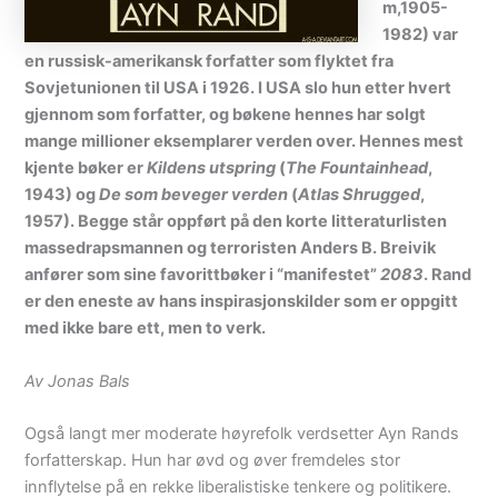
m,1905-
1982) var
en russisk-amerikansk forfatter som flyktet fra
Sovjetunionen til USA i 1926. I USA slo hun etter hvert
gjennom som forfatter, og bøkene hennes har solgt
mange millioner eksemplarer verden over. Hennes mest
kjente bøker er
Kildens utspring
(
The Fountainhead
,
1943) og
De som beveger verden
(
Atlas Shrugged
,
1957). Begge står oppført på den korte litteraturlisten
massedrapsmannen og terroristen Anders B. Breivik
anfører som sine favorittbøker i “manifestet”
2083
. Rand
er den eneste av hans inspirasjonskilder som er oppgitt
med ikke bare ett, men to verk.
Av Jonas Bals
Også langt mer moderate høyrefolk verdsetter Ayn Rands
forfatterskap. Hun har øvd og øver fremdeles stor
innflytelse på en rekke liberalistiske tenkere og politikere.