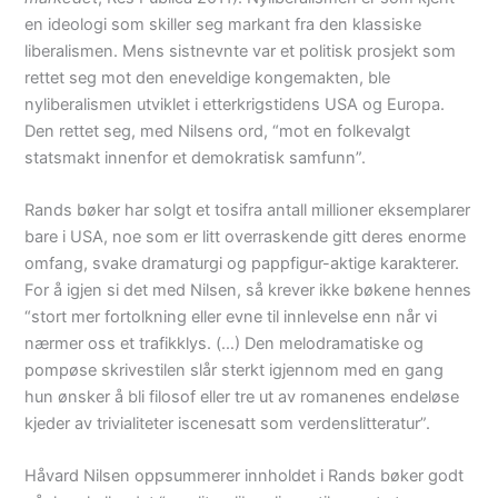
en ideologi som skiller seg markant fra den klassiske
liberalismen. Mens sistnevnte var et politisk prosjekt som
rettet seg mot den eneveldige kongemakten, ble
nyliberalismen utviklet i etterkrigstidens USA og Europa.
Den rettet seg, med Nilsens ord, “mot en folkevalgt
statsmakt innenfor et demokratisk samfunn”.
Rands bøker har solgt et tosifra antall millioner eksemplarer
bare i USA, noe som er litt overraskende gitt deres enorme
omfang, svake dramaturgi og pappfigur-aktige karakterer.
For å igjen si det med Nilsen, så krever ikke bøkene hennes
“stort mer fortolkning eller evne til innlevelse enn når vi
nærmer oss et trafikklys. (…) Den melodramatiske og
pompøse skrivestilen slår sterkt igjennom med en gang
hun ønsker å bli filosof eller tre ut av romanenes endeløse
kjeder av trivialiteter iscenesatt som verdenslitteratur”.
Håvard Nilsen oppsummerer innholdet i Rands bøker godt