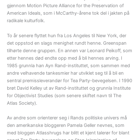
gjennom Motion Picture Alliance for the Preservation of
American Ideals, som i McCarthy-årene tok del i jakten på
radikale kulturfolk.
To år senere flyttet hun fra Los Angeles til New York, der
det oppstod en slags menighet rundt henne. Greenspan
tilhørte denne gruppen. En annen var Leonard Peikoff, som
etter hennes død endte opp med å bli hennes arving. I
1985 grunnla han Ayn Rand-instituttet, som sammen med
andre velhavende tankesmier har utviklet seg til å bli en
sentral premissleverandør for Tea Party-bevegelsen. I 1990
brøt David Kelley ut av Rand-instituttet og grunnla Institute
for Objectivist Studies (som senere skiftet navn til The
Atlas Society).
Av andre som orienterer seg i Rands politiske univers må
den amerikanske bloggeren Pamela Geller nevnes, som
med bloggen Atlasshrugs har blitt et kjent talerør for blant