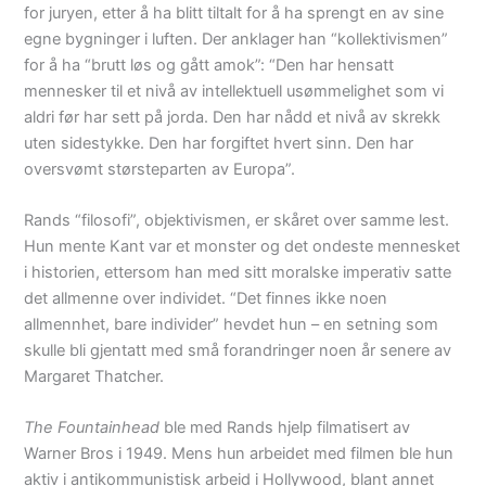
for juryen, etter å ha blitt tiltalt for å ha sprengt en av sine
egne bygninger i luften. Der anklager han “kollektivismen”
for å ha “brutt løs og gått amok”: “Den har hensatt
mennesker til et nivå av intellektuell usømmelighet som vi
aldri før har sett på jorda. Den har nådd et nivå av skrekk
uten sidestykke. Den har forgiftet hvert sinn. Den har
oversvømt størsteparten av Europa”.
Rands “filosofi”, objektivismen, er skåret over samme lest.
Hun mente Kant var et monster og det ondeste mennesket
i historien, ettersom han med sitt moralske imperativ satte
det allmenne over individet. “Det finnes ikke noen
allmennhet, bare individer” hevdet hun – en setning som
skulle bli gjentatt med små forandringer noen år senere av
Margaret Thatcher.
The Fountainhead
ble med Rands hjelp filmatisert av
Warner Bros i 1949. Mens hun arbeidet med filmen ble hun
aktiv i antikommunistisk arbeid i Hollywood, blant annet