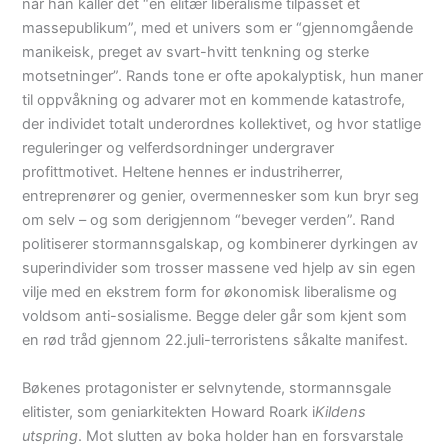
når han kaller det “en elitær liberalisme tilpasset et
massepublikum”, med et univers som er “gjennomgående
manikeisk, preget av svart-hvitt tenkning og sterke
motsetninger”. Rands tone er ofte apokalyptisk, hun maner
til oppvåkning og advarer mot en kommende katastrofe,
der individet totalt underordnes kollektivet, og hvor statlige
reguleringer og velferdsordninger undergraver
profittmotivet. Heltene hennes er industriherrer,
entreprenører og genier, overmennesker som kun bryr seg
om selv – og som derigjennom “beveger verden”. Rand
politiserer stormannsgalskap, og kombinerer dyrkingen av
superindivider som trosser massene ved hjelp av sin egen
vilje med en ekstrem form for økonomisk liberalisme og
voldsom anti-sosialisme. Begge deler går som kjent som
en rød tråd gjennom 22.juli-terroristens såkalte manifest.
Bøkenes protagonister er selvnytende, stormannsgale
elitister, som geniarkitekten Howard Roark i
Kildens
utspring
. Mot slutten av boka holder han en forsvarstale