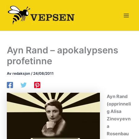
Hopp
rett
til
innholdet
Ayn Rand – apokalypsens
profetinne
Av
redaksjon
/
24/08/2011
Ayn Rand
(opprinneli
g Alisa
Zinovyevn
a
Rosenbau