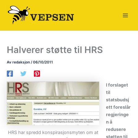
Hopp
rett
til
innholdet
Halverer støtte til HRS
Av
redaksjon
/
06/10/2011
I forslaget
til
statsbudsj
ett foreslår
regjeringe
n å
redusere
HRS har spredd konspirasjonsmyten om at
støtten til