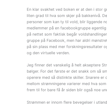
En klar svakhet ved boken er at den i stor gr
liten grad til hva som skjer på bakkenivå. 
personer som kan ty til vold, blir liggende 
medlemmer på en facebookgruppe egentlig 
på nettet som faktisk begår voldshandlinge
gruppe på Facebook, men har aldri mønstret
på sin plass med mer forskningsresultater og
og den virtuelle verden.
Jeg finner det vanskelig å helt akseptere S
bølger. For det første er det snakk om så sm
operere med så distinkte skiller. Snarere er
mellom strømningene varierer med hva som er
frem til for bare få år siden blir også noe u
Strømmen er innom flere bevegelser i utlande