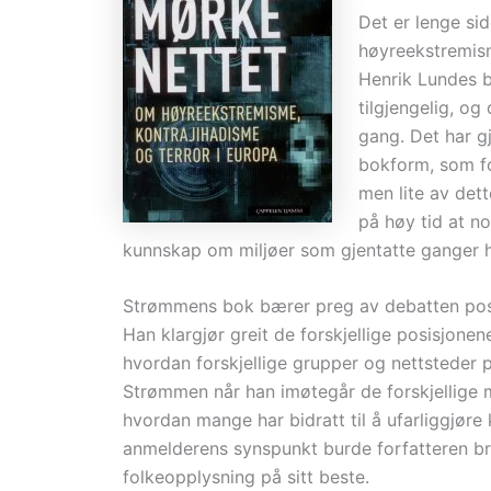
Det er lenge si
høyreekstremism
Henrik Lundes
tilgjengelig, og
gang. Det har gj
bokform, som f
men lite av dett
på høy tid at no
kunnskap om miljøer som gjentatte ganger h
Strømmens bok bærer preg av debatten post 
Han klargjør greit de forskjellige posisjonen
hvordan forskjellige grupper og nettsteder po
Strømmen når han imøtegår de forskjellige
hvordan mange har bidratt til å ufarliggjøre
anmelderens synspunkt burde forfatteren bru
folkeopplysning på sitt beste.