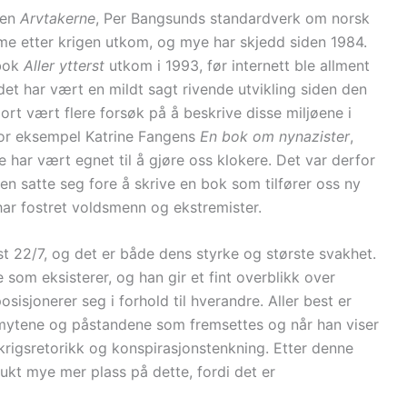
den
Arvtakerne
, Per Bangsunds standardverk om norsk
e etter krigen utkom, og mye har skjedd siden 1984.
 bok
Aller ytterst
utkom i 1993, før internett ble allment
 det har vært en mildt sagt rivende utvikling siden den
ort vært flere forsøk på å beskrive disse miljøene i
or eksempel Katrine Fangens
En bok om nynazister
,
e har vært egnet til å gjøre oss klokere. Det var derfor
en satte seg fore å skrive en bok som tilfører oss ny
ar fostret voldsmenn og ekstremister.
22/7, og det er både dens styrke og største svakhet.
e som eksisterer, og han gir et fint overblikk over
sisjonerer seg i forhold til hverandre. Aller best er
 mytene og påstandene som fremsettes og når han viser
 krigsretorikk og konspirasjonstenkning. Etter denne
kt mye mer plass på dette, fordi det er