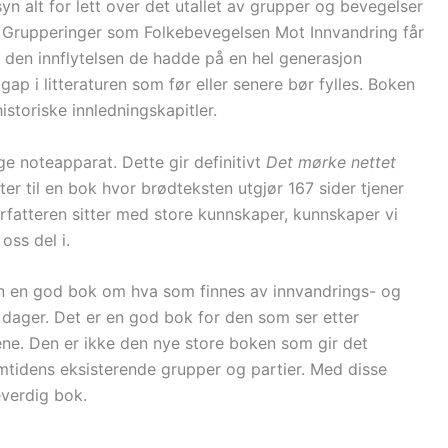
yn alt for lett over det utallet av grupper og bevegelser
e. Grupperinger som Folkebevegelsen Mot Innvandring får
or den innflytelsen de hadde på en hel generasjon
 gap i litteraturen som før eller senere bør fylles. Boken
historiske innledningskapitler.
ge noteapparat. Dette gir definitivt
Det mørke nettet
r til en bok hvor brødteksten utgjør 167 sider tjener
orfatteren sitter med store kunnskaper, kunnskaper vi
oss del i.
n en god bok om hva som finnes av innvandrings- og
re dager. Det er en god bok for den som ser etter
ne. Den er ikke den nye store boken som gir det
samtidens eksisterende grupper og partier. Med disse
everdig bok.