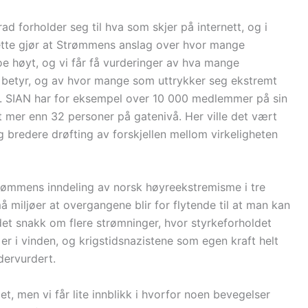
ad forholder seg til hva som skjer på internett, og i
Dette gjør at Strømmens anslag over hvor mange
noe høyt, og vi får få vurderinger av hva mange
betyr, og av hvor mange som uttrykker seg ekstremt
r. SIAN har for eksempel over 10 000 medlemmer på sin
 mer enn 32 personer på gatenivå. Her ville det vært
 bredere drøfting av forskjellen mellom virkeligheten
trømmens inndeling av norsk høyreekstremisme i tre
å miljøer at overgangene blir for flytende til at man kan
 det snakk om flere strømninger, hvor styrkeforholdet
 i vinden, og krigstidsnazistene som egen kraft helt
ndervurdert.
t, men vi får lite innblikk i hvorfor noen bevegelser