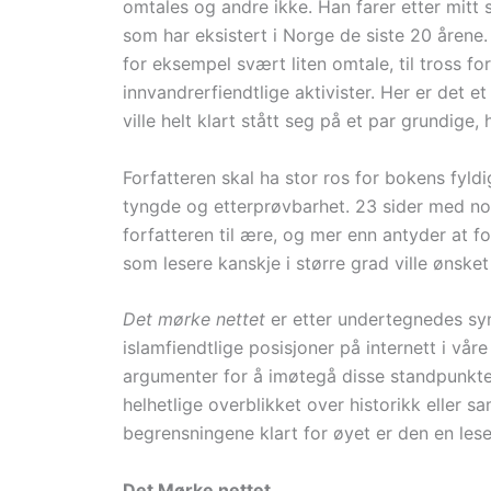
omtales og andre ikke. Han farer etter mitt s
som har eksistert i Norge de siste 20 åren
for eksempel svært liten omtale, til tross f
innvandrerfiendtlige aktivister. Her er det et
ville helt klart stått seg på et par grundige, 
Forfatteren skal ha stor ros for bokens fyldi
tyngde og etterprøvbarhet. 23 sider med note
forfatteren til ære, og mer enn antyder at f
som lesere kanskje i større grad ville ønsket 
Det mørke nettet
er etter undertegnedes sy
islamfiendtlige posisjoner på internett i vå
argumenter for å imøtegå disse standpunkte
helhetlige overblikket over historikk eller 
begrensningene klart for øyet er den en les
Det Mørke nettet