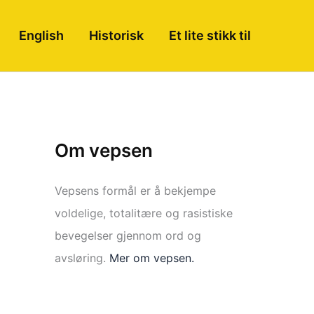
English
Historisk
Et lite stikk til
Om vepsen
Vepsens formål er å bekjempe
voldelige, totalitære og rasistiske
bevegelser gjennom ord og
avsløring.
Mer om vepsen.