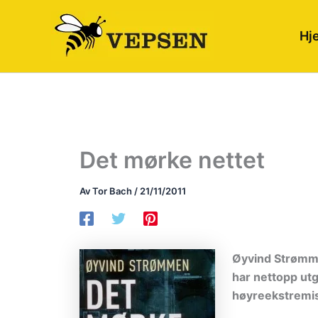
Hopp
rett
Hj
til
innholdet
Det mørke nettet
Av
Tor Bach
/
21/11/2011
Øyvind Strømmen
har nettopp ut
høyreekstremis