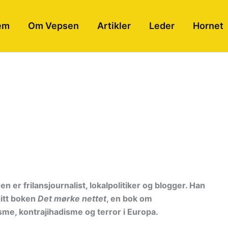
em
Om Vepsen
Artikler
Leder
Hornet
 er frilansjournalist, lokalpolitiker og blogger. Han
gitt boken
Det mørke nettet
, en bok om
me, kontrajihadisme og terror i Europa.