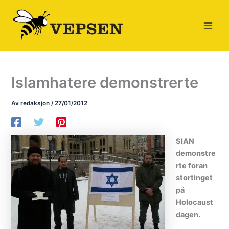
Hopp
rett
til
innholdet
Islamhatere demonstrerte
Av
redaksjon
/
27/01/2012
SIAN
demonstre
rte foran
stortinget
på
Holocaust
dagen.