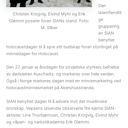
Den
Islamfiendtli
Christen Krogvig, Eivind Myhr og Erik
ge
Glømmi poserer foran SIANs stand. Foto:
gruppering
M. Silber
en SIAN
benyttet
holocaustdagen til å spre sitt budskap foran stortinget på
minnedagen for Holocaust.
Den 27. januar er årsdagen for sovjetiske styrkers befrielse
av dødsleiren Auschwitz, og markeres over hele verden.
Også i Norge markeres dagen med en minnemarkering ved
holocaustminnesmerket på Akershusstranda.
SIAN benyttet dagen til å advare mot det muslimske
brorskap. Vepsens utsendte observerte fire kjente SIAN-
aktister, Line Thorbjørnsen, Christen Krogvig, Eivind Myhr
og våpen- og narkotikadømte Erik Glømmi.