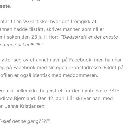
sete.
tar til en VG-artikkel hvor det fremgikk at
nnen hadde tilstått, skriver mannen som nå er
 saken den 23 juli i fjor:
”Dødsstraff er det eneste
 denne saken!!!!!!!!!!”
ytter seg av et annet navn på Facebook, men han har
seg på Facebook med sin egen e-postadresse. Bildet på
ofilen er også identisk med meddommeren.
n er heller ikke begeistret for den nyutnevnte PST-
edicte Bjørnland. Den 12. april i år skriver han, med
r, Janne Kristiansen:
-sjef denne gang????
”.