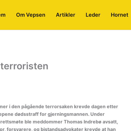
em
Om Vepsen
Artikler
Leder
Hornet
terroristen
er i den pågående terrorsaken krevde dagen etter
epene dødsstraff for gjerningsmannen. Under
 rettsmøte ble meddommer Thomas Indrebø avsatt,
tor, forsvarere, og bistandsadvokater krevde at han