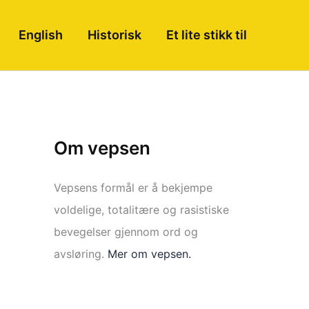
English
Historisk
Et lite stikk til
Om vepsen
Vepsens formål er å bekjempe
voldelige, totalitære og rasistiske
bevegelser gjennom ord og
avsløring.
Mer om vepsen.