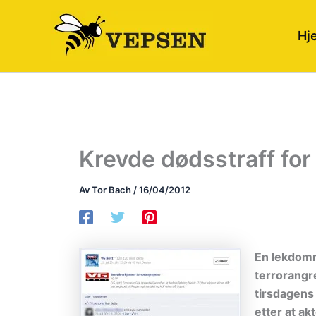
Hopp
rett
Hj
til
innholdet
Krevde dødsstraff for 
Av
Tor Bach
/
16/04/2012
En lekdomm
terrorangr
tirsdagens
etter at ak