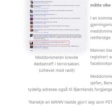
måtte vike 
I en kommen
gjerningsma
meddommer i
rettferdige i
Mannen ben
registrert 
Meddommeren krevde
facebookpr
dødsstraff i terrorsaken.
(uthevet med rødt)
Meddommere
sjefen, Ben
tydelig adresse også til Bjørnlands forgjenge
”
Kanskje en MANN hadde gjort seg som PST