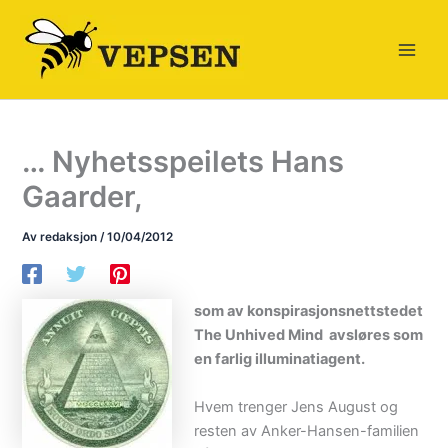
Hopp
rett
til
innholdet
… Nyhetsspeilets Hans
Gaarder,
Av
redaksjon
/
10/04/2012
som av konspirasjonsnettstedet
The Unhived Mind avsløres som
en farlig illuminatiagent.
Hvem trenger Jens August og
resten av Anker-Hansen-familien