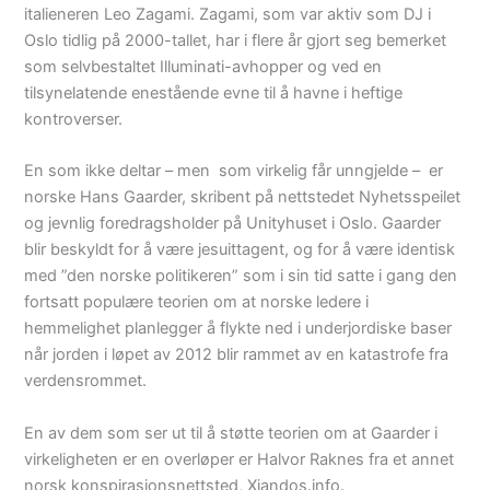
italieneren Leo Zagami. Zagami, som var aktiv som DJ i
Oslo tidlig på 2000-tallet, har i flere år gjort seg bemerket
som selvbestaltet Illuminati-avhopper og ved en
tilsynelatende enestående evne til å havne i heftige
kontroverser.
En som ikke deltar – men som virkelig får unngjelde – er
norske Hans Gaarder, skribent på nettstedet Nyhetsspeilet
og jevnlig foredragsholder på Unityhuset i Oslo. Gaarder
blir beskyldt for å være jesuittagent, og for å være identisk
med ”den norske politikeren” som i sin tid satte i gang den
fortsatt populære teorien om at norske ledere i
hemmelighet planlegger å flykte ned i underjordiske baser
når jorden i løpet av 2012 blir rammet av en katastrofe fra
verdensrommet.
En av dem som ser ut til å støtte teorien om at Gaarder i
virkeligheten er en overløper er Halvor Raknes fra et annet
norsk konspirasjonsnettsted, Xiandos.info.