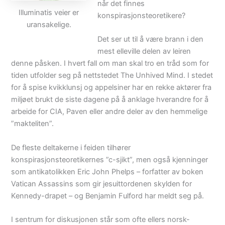
når det finnes
Illuminatis veier er
konspirasjonsteoretikere?
uransakelige.
Det ser ut til å være brann i den
mest elleville delen av leiren
denne påsken. I hvert fall om man skal tro en tråd som for
tiden utfolder seg på nettstedet The Unhived Mind. I stedet
for å spise kvikklunsj og appelsiner har en rekke aktører fra
miljøet brukt de siste dagene på å anklage hverandre for å
arbeide for CIA, Paven eller andre deler av den hemmelige
”makteliten”.
De fleste deltakerne i feiden tilhører
konspirasjonsteoretikernes ”c-sjikt”, men også kjenninger
som antikatolikken Eric John Phelps – forfatter av boken
Vatican Assassins som gir jesuittordenen skylden for
Kennedy-drapet – og Benjamin Fulford har meldt seg på.
I sentrum for diskusjonen står som ofte ellers norsk-