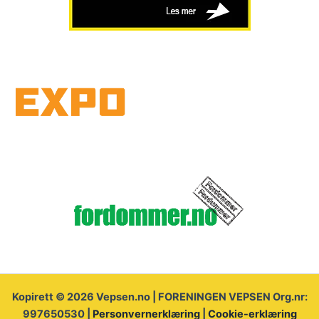
Kopirett © 2026 Vepsen.no | FORENINGEN VEPSEN Org.nr:
997650530 |
Personvernerklæring
|
Cookie-erklæring