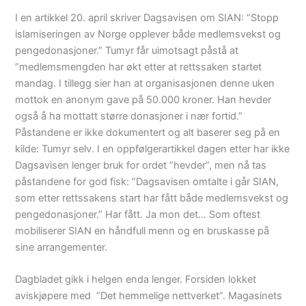
I en artikkel 20. april skriver Dagsavisen om SIAN: ”Stopp
islamiseringen av Norge opplever både medlemsvekst og
pengedonasjoner.” Tumyr får uimotsagt påstå at
”medlemsmengden har økt etter at rettssaken startet
mandag. I tillegg sier han at organisasjonen denne uken
mottok en anonym gave på 50.000 kroner. Han hevder
også å ha mottatt større donasjoner i nær fortid.”
Påstandene er ikke dokumentert og alt baserer seg på en
kilde: Tumyr selv. I en oppfølgerartikkel dagen etter har ikke
Dagsavisen lenger bruk for ordet ”hevder”, men nå tas
påstandene for god fisk: ”Dagsavisen omtalte i går SIAN,
som etter rettssakens start har fått både medlemsvekst og
pengedonasjoner.” Har fått. Ja mon det… Som oftest
mobiliserer SIAN en håndfull menn og en bruskasse på
sine arrangementer.
Dagbladet gikk i helgen enda lenger. Forsiden lokket
aviskjøpere med ”Det hemmelige nettverket”. Magasinets