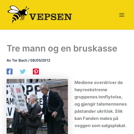
Hopp
rett
til
innholdet
Tre mann og en bruskasse
Av
Tor Bach
/
08/05/2012
Mediene overdriver de
høyreekstreme
gruppenes innflytelse,
og gjengir talsmennenes
påstander ukritisk. Slik
kan Fanden males på
veggen som salgsplakat.