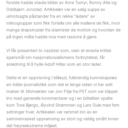
forside hadde staute bilder av Arne Tumyr, Ronny Alte og
Oddbjørn Jonstad. Artikkelen var en salig suppe av
uimotsagte påstander fra en rekke ”ledere” av
mikrogrupper som fikk fortelle om alle mailene de fikk, hvor
mange drapstrusler fra islamister de mottok og hvordan de
på ingen måte hadde noe med rasisme å gjøre.
Vi får presentert to nazister som, uten et eneste kritisk
spørsmål om nasjonalsosialismens forbrytelser, får
anledning til å hylle Adolf Hitler som en stor leder.
Dette er en oppvisning i blåøyd, fullstendig kunnskapsløs
en-kilde-journalistikk som det er lenge siden vi har sett
maken til. Motvekten var Jon Fitje fra PST som var klippet
inn med generelle kommentarer og i en bitteliten spalte
kom Tore Bjørgo, Øyvind Strømmen og Lars Gule med fem
setninger hver. Artikkelen var rammet inn av en
sammenrasket oppramsing av stort og veldig smått innen
det høyreekstreme miljøet.