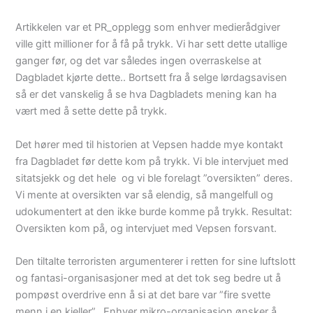
Artikkelen var et PR_opplegg som enhver medierådgiver
ville gitt millioner for å få på trykk. Vi har sett dette utallige
ganger før, og det var således ingen overraskelse at
Dagbladet kjørte dette.. Bortsett fra å selge lørdagsavisen
så er det vanskelig å se hva Dagbladets mening kan ha
vært med å sette dette på trykk.
Det hører med til historien at Vepsen hadde mye kontakt
fra Dagbladet før dette kom på trykk. Vi ble intervjuet med
sitatsjekk og det hele og vi ble forelagt ”oversikten” deres.
Vi mente at oversikten var så elendig, så mangelfull og
udokumentert at den ikke burde komme på trykk. Resultat:
Oversikten kom på, og intervjuet med Vepsen forsvant.
Den tiltalte terroristen argumenterer i retten for sine luftslott
og fantasi-organisasjoner med at det tok seg bedre ut å
pompøst overdrive enn å si at det bare var ”fire svette
menn i en kjeller”. Enhver mikro-organisasjon ønsker å