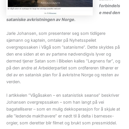
forbindels
e med den
sataniske avkristningen av Norge.
Jarle Johansen, som presenterer seg som tidligere
sjømann og kaptein, omtaler på Nyhetsspeilet
overgrepssaken i Vågå som ”satanisme”. Dette skyldes på
den ene siden at en av partene nødvendigvis lyver og
dermed tjener Satan som i Bibelen kalles ”Løgnens far”, og
på den andre at Arbeiderpartiet som ordføreren tilhører er
del av en satanisk plan for å avkristne Norge og resten av
verden.
I artikkelen ”Vågåsaken – en satanistisk seanse” beskriver
Johansen overgrepssaken – som han langt på vei
bagatelliserer – som en mulig dekkoperasjon for å skjule at
alle ”ledende makthavere” er nødt til å delta i barnesex-
orgier, som deretter blir filmet og brukt som pressmiddel.