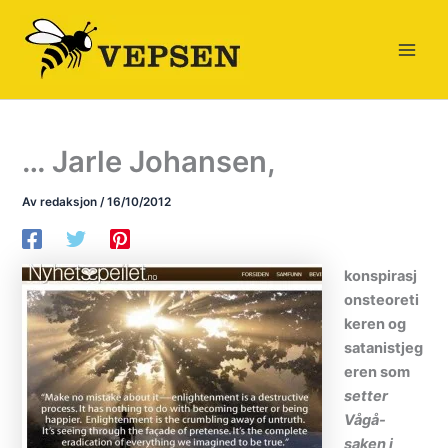
Hopp
rett
til
innholdet
… Jarle Johansen,
Av
redaksjon
/
16/10/2012
konspirasj
onsteoreti
keren og
satanistjeg
eren som
setter
Vågå-
saken i