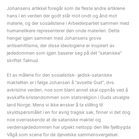
Johansens artikkel foregår som de fleste andre artiklene
hans i en verden der godt står mot ondt og ånd mot
materie, og der sosialistene i Arbeiderpartiet sammen med
humanetikere representerer den onde materien. Dette
henger igjen sammen med Johansens grove
antisemittisme, der disse ideologiene er inspirert av
jødedommen som igjen baserer seg på det ”sataniske”
skriftet Talmud.
Et av målene for den sosialistisk- jødisk-sataniske
makteliten er i følge Johansen å ”avsette Gud”, dvs.
avkristne verden, noe som blant annet skal oppnås ved å
avskaffe kristendommen som statsreligion i Guds utvalgte
land Norge. Mens vi ikke ønsker å ta stilling til
skyldspørsmålet i en for øvrig tragisk sak, finner vi det dog
noe overraskende at de sataniske makter og
verdensjødedommen har utpekt nettopp den lille fjellbygda
Vågå som scene for de djevelske sammensvergelser.