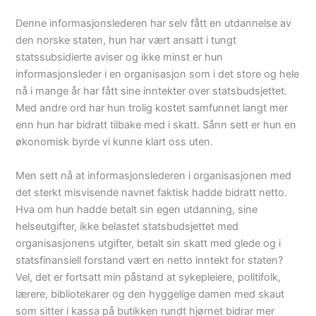
Denne informasjonslederen har selv fått en utdannelse av
den norske staten, hun har vært ansatt i tungt
statssubsidierte aviser og ikke minst er hun
informasjonsleder i en organisasjon som i det store og hele
nå i mange år har fått sine inntekter over statsbudsjettet.
Med andre ord har hun trolig kostet samfunnet langt mer
enn hun har bidratt tilbake med i skatt. Sånn sett er hun en
økonomisk byrde vi kunne klart oss uten.
Men sett nå at informasjonslederen i organisasjonen med
det sterkt misvisende navnet faktisk hadde bidratt netto.
Hva om hun hadde betalt sin egen utdanning, sine
helseutgifter, ikke belastet statsbudsjettet med
organisasjonens utgifter, betalt sin skatt med glede og i
statsfinansiell forstand vært en netto inntekt for staten?
Vel, det er fortsatt min påstand at sykepleiere, politifolk,
lærere, bibliotekarer og den hyggelige damen med skaut
som sitter i kassa på butikken rundt hjørnet bidrar mer