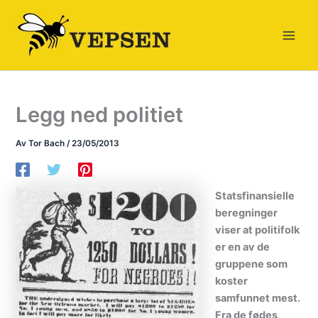
Hopp
rett
til
innholdet
Legg ned politiet
Av
Tor Bach
/
23/05/2013
Statsfinansielle
beregninger
viser at politifolk
er en av de
gruppene som
koster
samfunnet mest.
Fra de fødes,