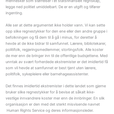
mennesker som størrelser i et statsfinansielt regnskap,
legge ned politiet umiddelbart. De er en utgift og tilfører
ingenting.
Alle ser at dette argumentet ikke holder vann. Vi kan sette
opp slike regnestykker for den ene eller den andre gruppe i
befolkningen og få dem til å gå i minus, for deretter å
hevde at de ikke bidrar til samfunnet. Lærere, bibliotekarer,
politifolk, regjeringsmedlemmer, stortingsfolk. Alle koster
de mer enn de bringer inn til de offentlige budsjettene. Med
unntak av svært forherdede ekstremister er det imidlertid få
som vil hevde at samfunnet er best tjent uten lærere,
politifolk, sykepleiere eller barnehageassistenter.
Det finnes imidlertid ekstremister i dette landet som gjerne
bruker slike regnestykker for å bevise at såkalt ikke-
vestlige innvandrere koster mer enn de innbringer. En slik
organisasjon er den med det sterkt misvisende navnet
Human Rights Service og deres informasjonsleder.