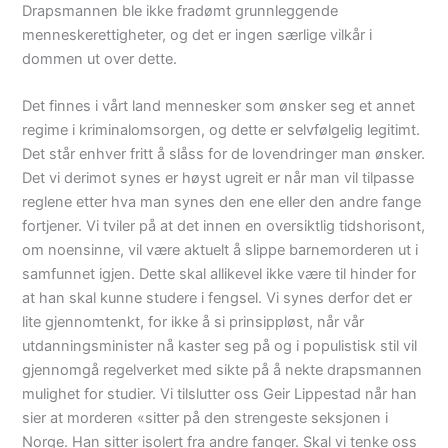
Drapsmannen ble ikke fradømt grunnleggende
menneskerettigheter, og det er ingen særlige vilkår i
dommen ut over dette.
Det finnes i vårt land mennesker som ønsker seg et annet
regime i kriminalomsorgen, og dette er selvfølgelig legitimt.
Det står enhver fritt å slåss for de lovendringer man ønsker.
Det vi derimot synes er høyst ugreit er når man vil tilpasse
reglene etter hva man synes den ene eller den andre fange
fortjener. Vi tviler på at det innen en oversiktlig tidshorisont,
om noensinne, vil være aktuelt å slippe barnemorderen ut i
samfunnet igjen. Dette skal allikevel ikke være til hinder for
at han skal kunne studere i fengsel. Vi synes derfor det er
lite gjennomtenkt, for ikke å si prinsippløst, når vår
utdanningsminister nå kaster seg på og i populistisk stil vil
gjennomgå regelverket med sikte på å nekte drapsmannen
mulighet for studier. Vi tilslutter oss Geir Lippestad når han
sier at morderen «sitter på den strengeste seksjonen i
Norge. Han sitter isolert fra andre fanger. Skal vi tenke oss