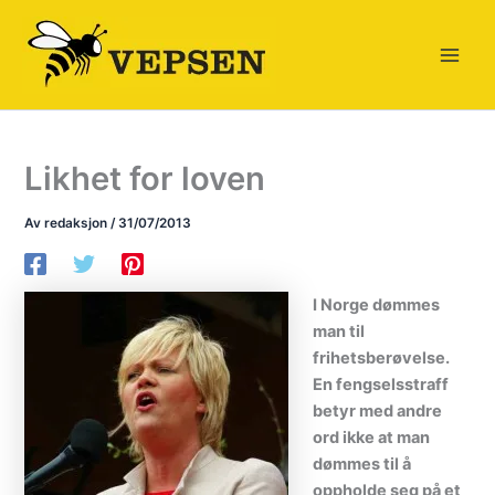
Hopp
rett
til
innholdet
Likhet for loven
Av
redaksjon
/
31/07/2013
I Norge dømmes
man til
frihetsberøvelse.
En fengselsstraff
betyr med andre
ord ikke at man
dømmes til å
oppholde seg på et