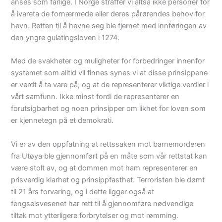
anses som farlige. I Norge straffer vi altså ikke personer for
å ivareta de fornærmede eller deres pårørendes behov for
hevn. Retten til å hevne seg ble fjernet med innføringen av
den yngre gulatingsloven i 1274.
Med de svakheter og muligheter for forbedringer innenfor
systemet som alltid vil finnes synes vi at disse prinsippene
er verdt å ta vare på, og at de representerer viktige verdier i
vårt samfunn. Ikke minst fordi de representerer en
forutsigbarhet og noen prinsipper om likhet for loven som
er kjennetegn på et demokrati.
Vi er av den oppfatning at rettssaken mot barnemorderen
fra Utøya ble gjennomført på en måte som vår rettstat kan
være stolt av, og at dommen mot ham representerer en
prisverdig klarhet og prinsippfasthet. Terroristen ble dømt
til 21 års forvaring, og i dette ligger også at
fengselsvesenet har rett til å gjennomføre nødvendige
tiltak mot ytterligere forbrytelser og mot rømming.