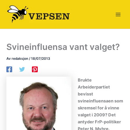
Hopp
rett
til
innholdet
Svineinfluensa vant valget?
Av
redaksjon
/
18/07/2013
Brukte
Arbeiderpartiet
bevisst
svineinfluensaen som
skremsel for å vinne
valget i 2009? Det
antyder FrP-politiker
Peter N. Myhre.