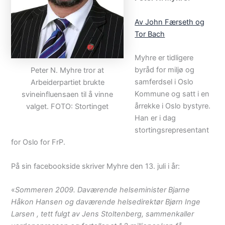
Av John Færseth og
Tor Bach
Myhre er tidligere
byråd for miljø og
Peter N. Myhre tror at
samferdsel i Oslo
Arbeiderpartiet brukte
Kommune og satt i en
svineinfluensaen til å vinne
årrekke i Oslo bystyre.
valget. FOTO: Stortinget
Han er i dag
stortingsrepresentant
for Oslo for FrP.
På sin facebookside skriver Myhre den 13. juli i år:
«
Sommeren 2009. Daværende helseminister Bjarne
Håkon Hansen og daværende helsedirektør Bjørn Inge
Larsen , tett fulgt av Jens Stoltenberg, sammenkaller