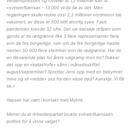
verdenspressen og forteller at 1,2 millioner kan få
«svineinfluensa» – 13 000 vil da dø av det. Men
regjeringen skulle redde oss! 2,2 millioner nordmenn ble
vaksinert, av disse er 500 blitt alvorlig syke. Fasit:
pandemien krevde 32 ofre. Det var kanskje dråpen som
gjorde at de rødgrønne fikk 3 flere representanter flere
enn de fire borgerlige, selv om de fire borgerlige hadde
nesten 50 000 flere stemmer enn de rødgrønne. Har de
en tilsvarende plan for årets valgkamp mon tro? Dukker
det opp en «katastrofe» sånn i månedsskiftet
august/september? Spretter Jens opp med en bekymret
mine og vil «redde» oss fra den visse død? Kanskje. Vi får
se.
»
Vepsen har vært i kontakt med Myhre.
Mener du at Arbeiderpartiet brukte svineinfluensaen
politisk for å vinne valget?