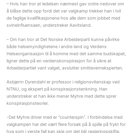
– Hvis han tror at ledelsen nærmest gav ordre nedover om
å blåse dette opp fordi det var valgkamp trekker han i tvil
de faglige kvalifikasjonene hos alle dem som jobbet med
svineinfluensaen, understreker Aavitsland.
– Om han tror at Det Norske Arbeiderparti kunne påvirke
både helsemyndighetene i andre land og Verdens
Helseorganisasjon til å komme med det samme budskapet,
ligner dette på en verdenskonspirasjon for å sikre at
Arbeiderpartiet vant valget, avslutter smitteverneksperten.
Asbjørrn Dyrendahl er professor i religionsvitenskap ved
NTNU, og ekspert på konspirasjonstenkning. Han
understreker at han ikke mener Myhre med dette sprer
konspirasjonsteorier.
-Det Myhre driver med er ”counterspin”. I forbindelse med
valgkampen har det vært flere forsøk på å spille på frykt for
hva som i verste fall kan skje om det blir regjeringsskifte.