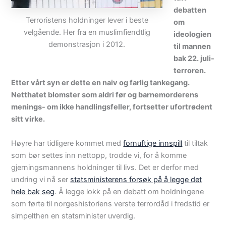
debatten
Terroristens holdninger lever i beste
om
velgående. Her fra en muslimfiendtlig
ideologien
demonstrasjon i 2012.
til mannen
bak 22. juli-
terroren.
Etter vårt syn er dette en naiv og farlig tankegang.
Netthatet blomster som aldri før og barnemorderens
menings- om ikke handlingsfeller, fortsetter ufortrødent
sitt virke.
Høyre har tidligere kommet med
fornuftige innspill
til tiltak
som bør settes inn nettopp, trodde vi, for å komme
gjerningsmannens holdninger til livs. Det er derfor med
undring vi nå ser
statsministerens forsøk på å legge det
hele bak seg
. Å legge lokk på en debatt om holdningene
som førte til norgeshistoriens verste terrordåd i fredstid er
simpelthen en statsminister uverdig.