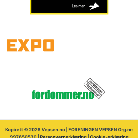
Kopirett © 2026 Vepsen.no | FORENINGEN VEPSEN Org.nr:
997650530 |
Personvernerklæring
|
Cookie-erklæring