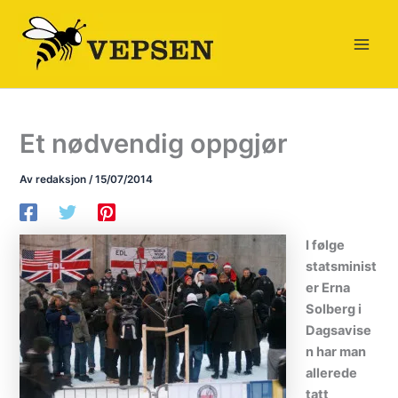
Hopp
rett
til
innholdet
Et nødvendig oppgjør
Av
redaksjon
/
15/07/2014
I følge
statsminist
er Erna
Solberg i
Dagsavise
n har man
allerede
tatt