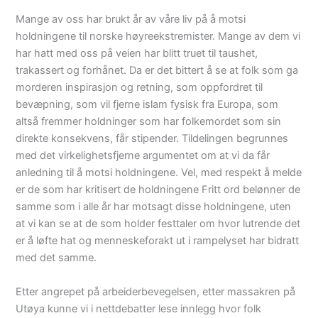
Mange av oss har brukt år av våre liv på å motsi
holdningene til norske høyreekstremister. Mange av dem vi
har hatt med oss på veien har blitt truet til taushet,
trakassert og forhånet. Da er det bittert å se at folk som ga
morderen inspirasjon og retning, som oppfordret til
bevæpning, som vil fjerne islam fysisk fra Europa, som
altså fremmer holdninger som har folkemordet som sin
direkte konsekvens, får stipender. Tildelingen begrunnes
med det virkelighetsfjerne argumentet om at vi da får
anledning til å motsi holdningene. Vel, med respekt å melde
er de som har kritisert de holdningene Fritt ord belønner de
samme som i alle år har motsagt disse holdningene, uten
at vi kan se at de som holder festtaler om hvor lutrende det
er å løfte hat og menneskeforakt ut i rampelyset har bidratt
med det samme.
Etter angrepet på arbeiderbevegelsen, etter massakren på
Utøya kunne vi i nettdebatter lese innlegg hvor folk