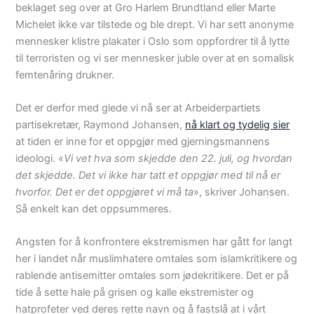
beklaget seg over at Gro Harlem Brundtland eller Marte
Michelet ikke var tilstede og ble drept. Vi har sett anonyme
mennesker klistre plakater i Oslo som oppfordrer til å lytte
til terroristen og vi ser mennesker juble over at en somalisk
femtenåring drukner.
Det er derfor med glede vi nå ser at Arbeiderpartiets
partisekretær, Raymond Johansen,
nå klart og tydelig sier
at tiden er inne for et oppgjør med gjerningsmannens
ideologi. «
Vi vet hva som skjedde den 22. juli, og hvordan
det skjedde. Det vi ikke har tatt et oppgjør med til nå er
hvorfor. Det er det oppgjøret vi må ta
», skriver Johansen.
Så enkelt kan det oppsummeres.
Angsten for å konfrontere ekstremismen har gått for langt
her i landet når muslimhatere omtales som islamkritikere og
rablende antisemitter omtales som jødekritikere. Det er på
tide å sette hale på grisen og kalle ekstremister og
hatprofeter ved deres rette navn og å fastslå at i vårt