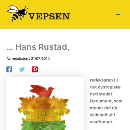
Hopp
rett
til
innholdet
… Hans Rustad,
Av
redaksjon
/
21/07/2014
redaktøren til
det dystopiske
nettstedet
Document, som
mener det nå
sklir helt ut i
samfunnet.