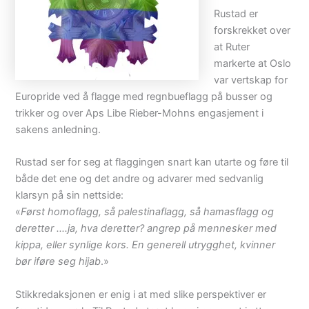
Rustad er
forskrekket over
at Ruter
markerte at Oslo
var vertskap for
Europride ved å flagge med regnbueflagg på busser og
trikker og over Aps Libe Rieber-Mohns engasjement i
sakens anledning.
Rustad ser for seg at flaggingen snart kan utarte og føre til
både det ene og det andre og advarer med sedvanlig
klarsyn på sin nettside:
«
Først homoflagg, så palestinaflagg, så hamasflagg og
deretter ….ja, hva deretter? angrep på mennesker med
kippa, eller synlige kors. En generell utrygghet, kvinner
bør iføre seg hijab
.»
Stikkredaksjonen er enig i at med slike perspektiver er