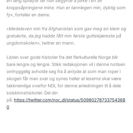
en lang sprøyte før hun begynte å pirke i en av
kroppsåpningene mine. Hun er tannlegen min, dyktig som
fy
», forteller en dame.
«
Medeleven min fra Afghanistan som gav meg en klem og
gratulerte, da jeg hadde fått min første guttekjæreste på
ungdomskolen
», twitrer en mann.
Listen over gode historier fra det flerkulturelle Norge blir
bare lengre og lengre. Stikk redaksjonen vil i denne notisen
omhyggelig avholde seg fra å antyde at som man roper i
skogen får man svar og synes heller at leserne skal være
takknemlige overfor NDL for denne anledningen til å dele
solskinnshistorier. Del din
på:
https://twitter.com/nor_dl/status/50980278733754368
0