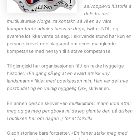
selvopplevd historie å
dele fra det
multikulturelle Norge, ta kontakt, så vil en av våre
kompentente admins besvare deg
», twitret NDL, og
svarene lot ikke vente på seg. I skrivende stund har kun en
person skrevet noe plagsomt om deres manglende
kompetanse med hensyn til å stave kompetanse.
Til gjengjeld har organisasjonen fått en rekke hyggelige
historier. «
En gang så jeg at en svært etnisk «ny
landsmann» fiklet med postkassen min. Han var det nye
postbudet og en veldig hyggelig fyr»
, skriver en.
En annen person skriver «e
n multikulturell mann kom etter
meg og ga meg pengboka mi da jeg glemte den på disken
i butikken her om dagen :/ for et folk!!!!
»
Gladhistoriene bare fortsetter. «
En iraner stakk meg med