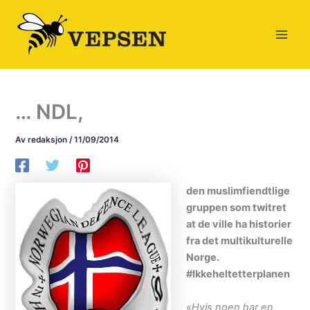
Hopp
rett
til
innholdet
… NDL,
Av
redaksjon
/
11/09/2014
den muslimfiendtlige
gruppen som twitret
at de ville ha historier
fra det multikulturelle
Norge.
#Ikkeheltetterplanen
«
Hvis noen har en