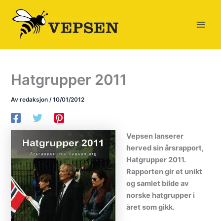
Hopp
rett
til
innholdet
Hatgrupper 2011
Av
redaksjon
/
10/01/2012
Vepsen lanserer
herved sin årsrapport,
Hatgrupper 2011.
Rapporten gir et unikt
og samlet bilde av
norske hatgrupper i
året som gikk.