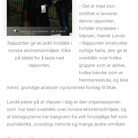
– Det er med stor
stolthet vi lanserer
denne rapporten,
forteller styreleder i
Vepsen, Henrik Lunde.
– Rapporten inneholder
Rapporten gir et unikt innblikk i
nyttige fakta, den gir et
norske ekstremistmiljøer. Klikk
overblikk over hvilke
på bildet for å laste ned
grupper som er aktive,
rapporten.
hvilke trender som er
fremherskende, og ikke
minst, grundige analyser og konkrete forslag til tiltak.
Lunde peker på at Vepsen i dag er den organisasjonen
som har best overblikk over norske ekstremistmiljøer, og
at bidragsyterne har bakgrunn fra vidt forskjellige felt som
journalistikk, sosiologi, historie og mange andre områder.