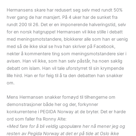
Hermansens skare har redusert seg selv med rundt 50%
hver gang de har marsjert. På 4 uker har de sunket fra
rundt 200 til 26. Det er en imponerende halveringstid, selv
for en norsk hatgruppe! Hermansen vil ikke stille i debatt
med meningsmotstandere, blokkerer alle som han er uenig
med så de ikke skal se hva han skriver på Facebook,
nekter å kommentere ting som meningsmotstandere sier i
avisen. Han vil ikke, som han selv påstår, ha noen saklig
debatt om islam. Han vil tale uforstyrret til sin krympende
lille hird. Han er for feig til å ta den debatten han snakker
om.
Mens Hermansen snakker fornøyd til tilhengerne om
demonstrasjoner både her og der, forkynner
konkurrentene i PEGIDA Norway at de bryter. Det er harde
ord som faller fra Ronny Alte:
«
Med fare for å bli veldig upopulære her nå mener jeg og
resten av Pegida Norway at det er på tide at Oslo ikke