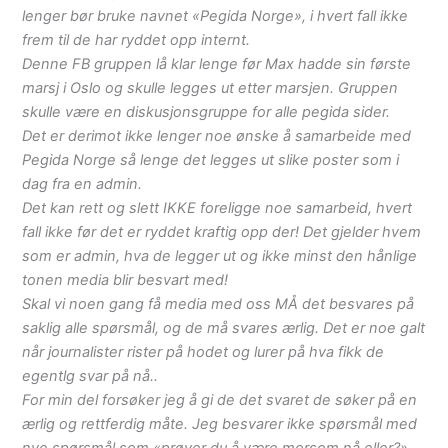
lenger bør bruke navnet «Pegida Norge», i hvert fall ikke
frem til de har ryddet opp internt.
Denne FB gruppen lå klar lenge før Max hadde sin første
marsj i Oslo og skulle legges ut etter marsjen. Gruppen
skulle være en diskusjonsgruppe for alle pegida sider.
Det er derimot ikke lenger noe ønske å samarbeide med
Pegida Norge så lenge det legges ut slike poster som i
dag fra en admin.
Det kan rett og slett IKKE foreligge noe samarbeid, hvert
fall ikke før det er ryddet kraftig opp der! Det gjelder hvem
som er admin, hva de legger ut og ikke minst den hånlige
tonen media blir besvart med!
Skal vi noen gang få media med oss MÅ det besvares på
saklig alle spørsmål, og de må svares ærlig. Det er noe galt
når journalister rister på hodet og lurer på hva fikk de
egentlg svar på nå..
For min del forsøker jeg å gi de det svaret de søker på en
ærlig og rettferdig måte. Jeg besvarer ikke spørsmål med
nye spørsmål som «prøver du å være morsom nå eller?»