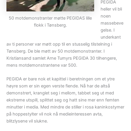
PEGIDA
heller vil bli
noen
50 motdemonstranter møtte PEGIDAS lille
massebeve
flokk i Tønsberg.
gelse. I
underkant
av ti personer var møtt opp til en stusselig tilstelning i
Tønsberg. De ble møtt av 50 motdemonstranter. I
Kristiansand samlet Arne Tumyrs PEGIDA 30 tilhengere,
mens motdemonstrantene var 500.
PEGIDA er bare nok et kapittel i beretningen om et ytre
høyre som er sin egen verste fiende. Nå har de altså
demonstrert, kranglet seg i mellom, tabbet seg ut med
ekstreme utspill, splittet seg og hatt sine mer enn femten
minutter i media. Med mindre de stiller i rosa kaninkostymer
på hoppestylter vil nok nå medieinteressen avta,
blitzlysene vil slukne.