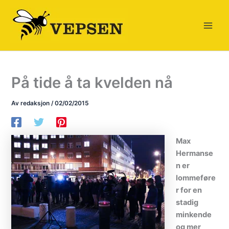
Hopp
rett
til
innholdet
På tide å ta kvelden nå
Av
redaksjon
/
02/02/2015
Max
Hermanse
n er
lommeføre
r for en
stadig
minkende
og mer