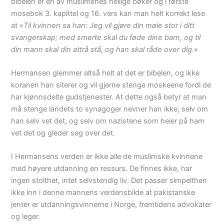
bibelen er en av muslimenes hellige bøker og i første
mosebok 3. kapittel og 16. vers kan man helt korrekt lese
at «
Til kvinnen sa han: Jeg vil gjøre din møie stor i ditt
svangerskap; med smerte skal du føde dine barn, og til
din mann skal din attrå stå, og han skal råde over dig
.»
Hermansen glemmer altså helt at det er bibelen, og ikke
koranen han siterer og vil gjerne stenge moskeene fordi de
har kjønnsdelte gudstjenester. At dette også betyr at man
må stenge landets to synagoger nevner han ikke, selv om
han selv vet det, og selv om nazistene som heier på ham
vet det og gleder seg over det.
I Hermansens verden er ikke alle de muslimske kvinnene
med høyere utdanning en ressurs. De finnes ikke, har
ingen stolthet, intet selvstendig liv. Det passer simpelthen
ikke inn i denne mannens verdensbilde at pakistanske
jenter er utdanningsvinnerne i Norge, fremtidens advokater
og leger.