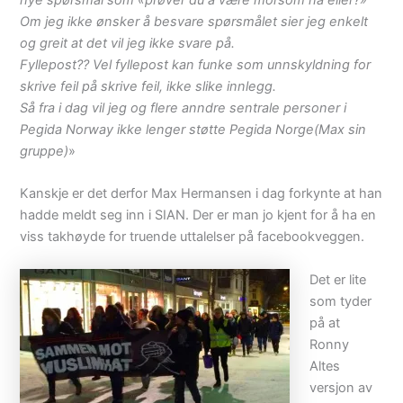
Om jeg ikke ønsker å besvare spørsmålet sier jeg enkelt
og greit at det vil jeg ikke svare på.
Fyllepost?? Vel fyllepost kan funke som unnskyldning for
skrive feil på skrive feil, ikke slike innlegg.
Så fra i dag vil jeg og flere anndre sentrale personer i
Pegida Norway ikke lenger støtte Pegida Norge(Max sin
gruppe)
»
Kanskje er det derfor Max Hermansen i dag forkynte at han
hadde meldt seg inn i SIAN. Der er man jo kjent for å ha en
viss takhøyde for truende uttalelser på facebookveggen.
Det er lite
som tyder
på at
Ronny
Altes
versjon av