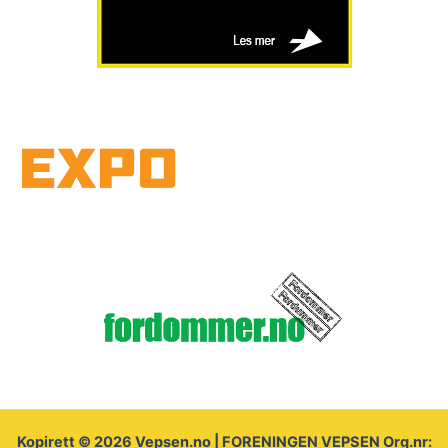
Kopirett © 2026 Vepsen.no | FORENINGEN VEPSEN Org.nr: