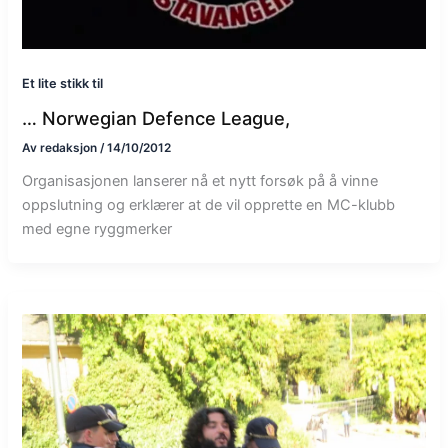
Et lite stikk til
… Norwegian Defence League,
Av
redaksjon
/
14/10/2012
Organisasjonen lanserer nå et nytt forsøk på å vinne
oppslutning og erklærer at de vil opprette en MC-klubb
med egne ryggmerker