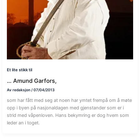
Et lite stikk til
… Amund Garfors,
Av
redaksjon
/
07/04/2013
som har fått med seg at noen har ymtet frempå om å møte
opp i byen på nasjonaldagen med gjenstander som er i
strid med våpenloven. Hans bekymring er dog hvem som
leder an i toget.