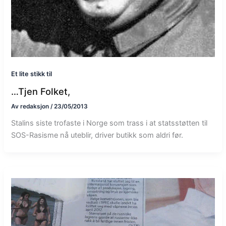
Et lite stikk til
…Tjen Folket,
Av
redaksjon
/
23/05/2013
Stalins siste trofaste i Norge som trass i at statsstøtten til
SOS-Rasisme nå uteblir, driver butikk som aldri før.