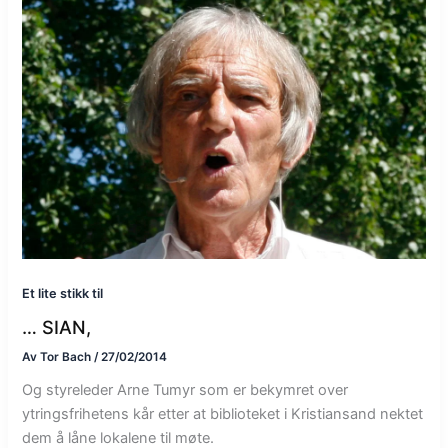
Et lite stikk til
… SIAN,
Av
Tor Bach
/
27/02/2014
Og styreleder Arne Tumyr som er bekymret over
ytringsfrihetens kår etter at biblioteket i Kristiansand nektet
dem å låne lokalene til møte.