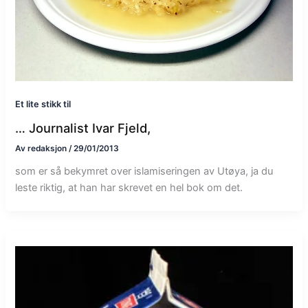
Et lite stikk til
… Journalist Ivar Fjeld,
Av
redaksjon
/
29/01/2013
som er så bekymret over islamiseringen av Utøya, ja du
leste riktig, at han har skrevet en hel bok om det.