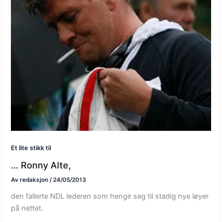
Et lite stikk til
… Ronny Alte,
Av
redaksjon
/
24/05/2013
den fallerte NDL lederen som hengir seg til stadig nye løyer
på nettet.