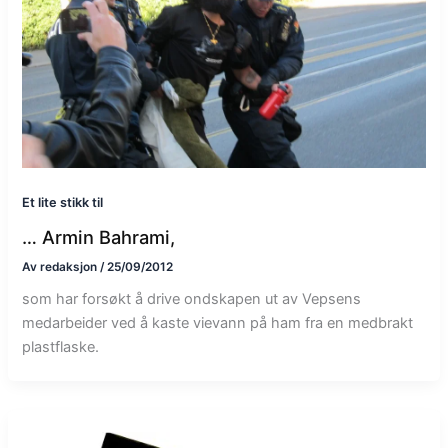
Et lite stikk til
… Armin Bahrami,
Av
redaksjon
/
25/09/2012
som har forsøkt å drive ondskapen ut av Vepsens
medarbeider ved å kaste vievann på ham fra en medbrakt
plastflaske.