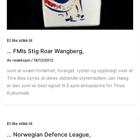
Et lite stikk til
… FMIs Stig Roar Wangberg,
Av
redaksjon
/
18/12/2012
som er svært fortørnet, forarget, rystet og oppbragt over at
Tine ikke synes at deres aldrende styremedlem Jan Høeg
er den som er best egnet til å spre entusiasme for Tines
Kulturmelk.
Et lite stikk til
… Norwegian Defence League,